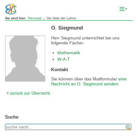
Komp
Navig
anze
Sie sind hier:
Personal
→ Die Seite der Lehrer
O. Siegmund
Herr Siegmund unterrichtet bei uns
folgende Fächer:
Mathematik
W-A-T
Kontakt
Sie können über das Mailformular
eine
Nachricht an O. Siegmund senden
.
zurück zur Übersicht
Suche
find