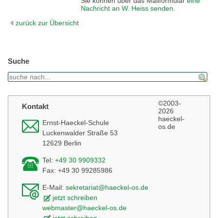
Sie können über das Mailformular
eine
Nachricht an W. Heiss senden
.
zurück zur Übersicht
Suche
find
©2003-
Kontakt
2026
haeckel-
Ernst-Haeckel-Schule
os.de
Luckenwalder Straße 53
12629 Berlin
Tel:
+49 30 9909332
Fax: +49 30 99285986
E-Mail:
sekretariat@haeckel-os.de
jetzt schreiben
webmaster@haeckel-os.de
jetzt schreiben