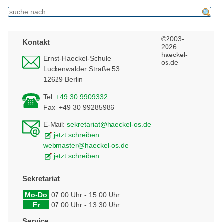
find
©2003-
Kontakt
2026
haeckel-
Ernst-Haeckel-Schule
os.de
Luckenwalder Straße 53
12629 Berlin
Tel:
+49 30 9909332
Fax: +49 30 99285986
E-Mail:
sekretariat@haeckel-os.de
jetzt schreiben
webmaster@haeckel-os.de
jetzt schreiben
Sekretariat
Mo-Do
07:00 Uhr - 15:00 Uhr
Fr
07:00 Uhr - 13:30 Uhr
Service